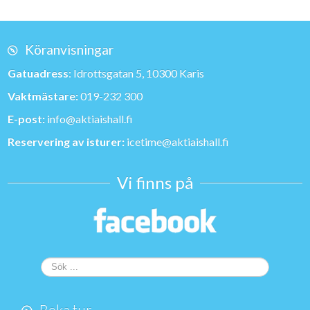
Köranvisningar
Gatuadress
: Idrottsgatan 5, 10300 Karis
Vaktmästare:
019-232 300
E-post:
info@aktiaishall.fi
Reservering av isturer:
icetime@aktiaishall.fi
Vi finns på
Sök
...
Boka tur