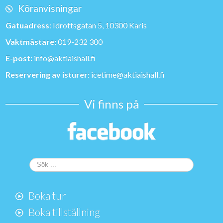
Köranvisningar
Gatuadress
: Idrottsgatan 5, 10300 Karis
Vaktmästare:
019-232 300
E-post:
info@aktiaishall.fi
Reservering av isturer:
icetime@aktiaishall.fi
Vi finns på
Sök
...
Boka tur
Boka tillställning