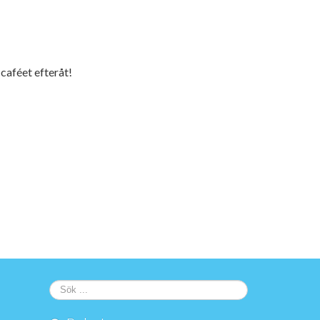
 caféet efteråt!
Sök
...