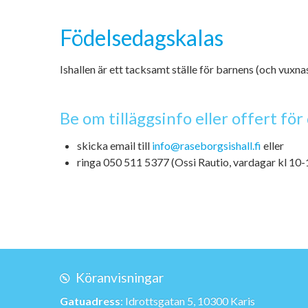
Födelsedagskalas
Ishallen är ett tacksamt ställe för barnens (och vuxna
Be om tilläggsinfo eller offert f
skicka email till
info@raseborgsishall.fi
eller
ringa 050 511 5377 (Ossi Rautio, vardagar kl 10-
Köranvisningar
Gatuadress
: Idrottsgatan 5, 10300 Karis