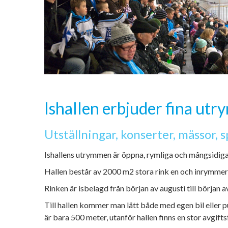
Ishallen erbjuder fina ut
Utställningar, konserter, mässor,
Ishallens utrymmen är öppna, rymliga och mångsidiga, 
Hallen består av 2000 m2 stora rink en och inrymmer 
Rinken är isbelagd från början av augusti till början 
Till hallen kommer man lätt både med egen bil eller p
är bara 500 meter, utanför hallen finns en stor avgift