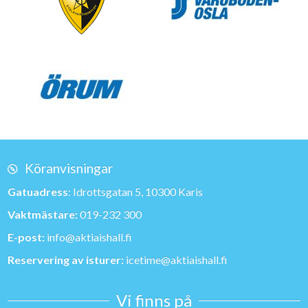
Köranvisningar
Gatuadress
: Idrottsgatan 5, 10300 Karis
Vaktmästare:
019-232 300
E-post:
info@aktiaishall.fi
Reservering av isturer:
icetime@aktiaishall.fi
Vi finns på