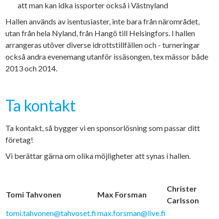
att man kan idka issporter också i Västnyland
Hallen används av isentusiaster, inte bara från närområdet,
utan från hela Nyland, från Hangö till Helsingfors. I hallen
arrangeras utöver diverse idrottstillfällen och - turneringar
också andra evenemang utanför issäsongen, tex mässor både
2013 och 2014.
Ta kontakt
Ta kontakt, så bygger vi en sponsorlösning som passar ditt
företag!
Vi berättar gärna om olika möjligheter att synas i hallen.
Christer
Tomi Tahvonen
Max Forsman
Carlsson
tomi.tahvonen@tahvoset.fi
max.forsman@live.fi