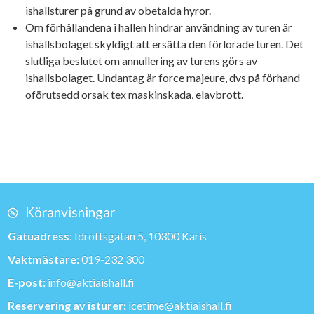
ishallsturer på grund av obetalda hyror.
Om förhållandena i hallen hindrar användning av turen är
ishallsbolaget skyldigt att ersätta den förlorade turen. Det
slutliga beslutet om annullering av turens görs av
ishallsbolaget. Undantag är force majeure, dvs på förhand
oförutsedd orsak tex maskinskada, elavbrott.
Köranvisningar
Gatuadress
: Idrottsgatan 5, 10300 Karis
Vaktmästare:
019-232 300
E-post:
info@aktiaishall.fi
Reservering av isturer:
icetime@aktiaishall.fi