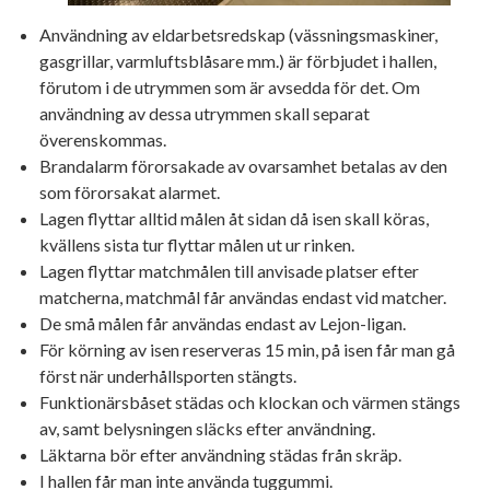
Användning av eldarbetsredskap (vässningsmaskiner,
gasgrillar, varmluftsblåsare mm.) är förbjudet i hallen,
förutom i de utrymmen som är avsedda för det. Om
användning av dessa utrymmen skall separat
överenskommas.
Brandalarm förorsakade av ovarsamhet betalas av den
som förorsakat alarmet.
Lagen flyttar alltid målen åt sidan då isen skall köras,
kvällens sista tur flyttar målen ut ur rinken.
Lagen flyttar matchmålen till anvisade platser efter
matcherna, matchmål får användas endast vid matcher.
De små målen får användas endast av Lejon-ligan.
För körning av isen reserveras 15 min, på isen får man gå
först när underhållsporten stängts.
Funktionärsbåset städas och klockan och värmen stängs
av, samt belysningen släcks efter användning.
Läktarna bör efter användning städas från skräp.
I hallen får man inte använda tuggummi.